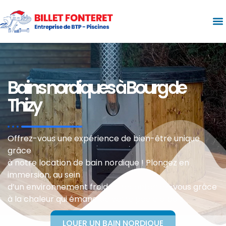
Bains nordiques à Bourg de
Thizy
Offrez-vous une expérience de bien-être unique
grâce
à notre location de bain nordique ! Plongez en
immersion, au sein
d’un environnement froid et réconfortez-vous grâce
à la chaleur qui émane de votre poêle à bois.
LOUER UN BAIN NORDIQUE